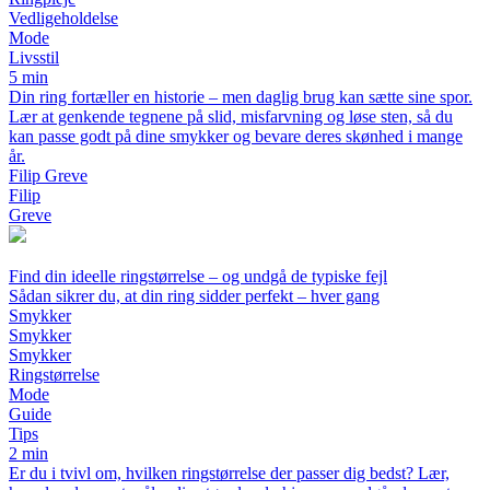
Vedligeholdelse
Mode
Livsstil
5 min
Din ring fortæller en historie – men daglig brug kan sætte sine spor.
Lær at genkende tegnene på slid, misfarvning og løse sten, så du
kan passe godt på dine smykker og bevare deres skønhed i mange
år.
Filip Greve
Filip
Greve
Find din ideelle ringstørrelse – og undgå de typiske fejl
Sådan sikrer du, at din ring sidder perfekt – hver gang
Smykker
Smykker
Smykker
Ringstørrelse
Mode
Guide
Tips
2 min
Er du i tvivl om, hvilken ringstørrelse der passer dig bedst? Lær,