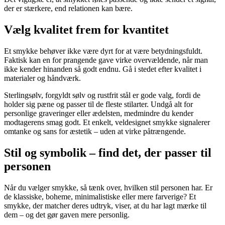
der er stærkere, end relationen kan bære.
Vælg kvalitet frem for kvantitet
Et smykke behøver ikke være dyrt for at være betydningsfuldt.
Faktisk kan en for prangende gave virke overvældende, når man
ikke kender hinanden så godt endnu. Gå i stedet efter kvalitet i
materialer og håndværk.
Sterlingsølv, forgyldt sølv og rustfrit stål er gode valg, fordi de
holder sig pæne og passer til de fleste stilarter. Undgå alt for
personlige graveringer eller ædelsten, medmindre du kender
modtagerens smag godt. Et enkelt, veldesignet smykke signalerer
omtanke og sans for æstetik – uden at virke påtrængende.
Stil og symbolik – find det, der passer til
personen
Når du vælger smykke, så tænk over, hvilken stil personen har. Er
de klassiske, boheme, minimalistiske eller mere farverige? Et
smykke, der matcher deres udtryk, viser, at du har lagt mærke til
dem – og det gør gaven mere personlig.