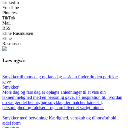
LinkedIn
YouTube
Pinterest
TikTok
Mail
RSS
Eline Rasmussen
Eline
Rasmussen
Læs også:
Smykker til mors dag og fars dag – sådan finder du den perfekte
gave
Smykker
Mors dag og fars dag er oplagte anledninger til at vise din
taknemmelighed med en personlig gave. Få inspiration til, hvordan
du vælger det helt rigtige smykke, der matcher både stil,
personlighed og følelser – og som bliver et varigt minde.
Smykker med betydning: Kærlighed, venskab og tilhørsforhold i
ædel form