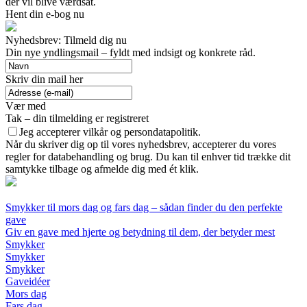
der vil blive værdsat.
Hent din e-bog nu
Nyhedsbrev: Tilmeld dig nu
Din nye yndlingsmail – fyldt med indsigt og konkrete råd.
Skriv din mail her
Vær med
Tak – din tilmelding er registreret
Jeg accepterer vilkår og persondatapolitik.
Når du skriver dig op til vores nyhedsbrev, accepterer du vores
regler for databehandling og brug. Du kan til enhver tid trække dit
samtykke tilbage og afmelde dig med ét klik.
Smykker til mors dag og fars dag – sådan finder du den perfekte
gave
Giv en gave med hjerte og betydning til dem, der betyder mest
Smykker
Smykker
Smykker
Gaveidéer
Mors dag
Fars dag