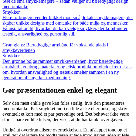
Støt de små smykkemagere – sådan vælger du bæredygtigt design
med omtanke
Smykker
Flere forbrugere vender blikket mod små, lokale smykkemagere, der
skaber unikke designs med omtanke for både miljø og mennesker.
Få inspiration til, hvordan du kan vælge smykker, der kombinerer
æstetik, ansvarlighed og personlig stil.
Grøn glans: Bæredygtige armbånd får voksende plads i
smykkeverdenen
Smykker
Den grønne bølge rammer smykkeverdenen, hvor bæredygtige
armbånd i genbrugsmaterialer og etisk produktion vinder frem. Læs
om, hvordan ansvarlighed og æstetik smelter sammen i en ny
generation af smykker med mening.
Gør præsentationen enkel og elegant
Selv den mest enkle gave kan føles særlig, hvis den præsenteres
med omtanke. Pak smykket ind i en lille æske eller pose, og skriv
eventuelt et kort med et par personlige ord. Det behøver ikke være
stort – bare en lille hilsen, der viser, at du har tænkt over gaven.
Undgå at overdramatisere overrækkelsen. En afslappet tone og et
smil gør det lettere for modtageren at tage imod gaven uden at føle