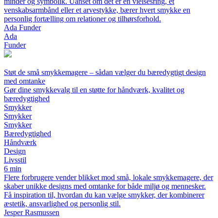
minder og symbolik. Uanset om det er en vielsesring, et
venskabsarmbånd eller et arvestykke, bærer hvert smykke en
personlig fortælling om relationer og tilhørsforhold.
Ada Funder
Ada
Funder
Støt de små smykkemagere – sådan vælger du bæredygtigt design
med omtanke
Gør dine smykkevalg til en støtte for håndværk, kvalitet og
bæredygtighed
Smykker
Smykker
Smykker
Bæredygtighed
Håndværk
Design
Livsstil
6 min
Flere forbrugere vender blikket mod små, lokale smykkemagere, der
skaber unikke designs med omtanke for både miljø og mennesker.
Få inspiration til, hvordan du kan vælge smykker, der kombinerer
æstetik, ansvarlighed og personlig stil.
Jesper Rasmussen