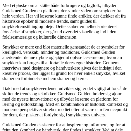
Med et ønske om at støtte både forbrugere og fagfolk, tilbyder
Guldsmed Guiden en platform, der samler viden om smykker fra
hele verden. Her vil læserne kunne finde artikler, der dækker alt fra
historiske epoker til moderne trends, samt guides til
smykkefremstilling og pleje. Dette skaber en helhedsorienteret
forståelse af smykker, der går ud over det visuelle og ind i den
følelsesmæssige og kulturelle dimension.
Smykker er mere end blot materielle genstande; de er symboler for
kærlighed, venskab, minder og traditioner. Guldsmed Guiden
anerkender denne dybde og søger at oplyse læserne om, hvordan
smykker kan bruges til at fortælle deres egne historier. Gennem
interviews med designere og håndværkere gives der indsigt i den
kreative proces, der ligger til grund for hver enkelt smykke, hvilket
skaber en forbindelse mellem skaber og bærer.
I takt med at smykkeverdenen udvikler sig, er det vigtigt at forstå de
skiftende trends og teknikker. Guldsmed Guiden holder sig ajour
med de nyeste innovationer og tilbyder læserne en platform for
læring og udforskning. Med en kombination af historisk kontekst og
moderne perspektiver stræber mediet efter at være et referencepunkt
for dem, der ønsker at fordybe sig i smykkernes univers.
Guldsmed Guiden eksisterer for at inspirere og informere, og for at
fejre den skønhed og håndværk, der findes i smykker. Ved at dele