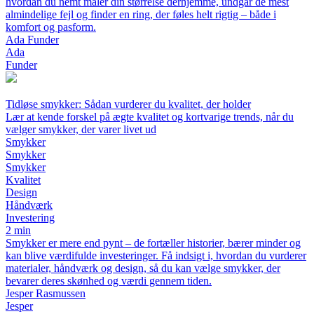
hvordan du nemt måler din størrelse derhjemme, undgår de mest
almindelige fejl og finder en ring, der føles helt rigtig – både i
komfort og pasform.
Ada Funder
Ada
Funder
Tidløse smykker: Sådan vurderer du kvalitet, der holder
Lær at kende forskel på ægte kvalitet og kortvarige trends, når du
vælger smykker, der varer livet ud
Smykker
Smykker
Smykker
Kvalitet
Design
Håndværk
Investering
2 min
Smykker er mere end pynt – de fortæller historier, bærer minder og
kan blive værdifulde investeringer. Få indsigt i, hvordan du vurderer
materialer, håndværk og design, så du kan vælge smykker, der
bevarer deres skønhed og værdi gennem tiden.
Jesper Rasmussen
Jesper