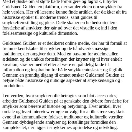
Med et ønske om at støtte både forbrugere og fagfolk, tilbyder
Guldsmed Guiden en platform, der samler viden om smykker fra
hele verden. Her vil læserne kunne finde artikler, der dækker alt fra
historiske epoker til moderne trends, samt guides til
smykkefremstilling og pleje. Dette skaber en helhedsorienteret
forståelse af smykker, der går ud over det visuelle og ind i den
følelsesmæssige og kulturelle dimension.
Guldsmed Guiden er et dedikeret online medie, der har til formål at
fremme kendskabet til smykker og de håndværksmæssige
traditioner, der omgiver dem. Med en passion for ædelmetaller,
ædelsten og de unikke fortællinger, der knytter sig til hver enkelt
kreation, stræber mediet efter at være en pålidelig kilde til
information og inspiration for både smykkeentusiaster og fagfolk.
Gennem en grundig tilgang til emnet ønsker Guldsmed Guiden at
belyse både historiske og nutidige aspekter af smykkedesign og -
produktion.
I en verden, hvor smykker ofte betragtes som blot accessories,
arbejder Guldsmed Guiden på at genskabe den dybere forståelse for
smykker som bærere af historie og betydning. Hver artikel, hver
omtale og hvert interview er nøje udvalgt for at illustrere smykkets
evne til at kommunikere følelser, traditioner og kulturelle værdier.
Gennem dybdegående analyser og fortællinger formidles den
kompleksitet, der ligger i smykkernes oprindelse og udvikling.