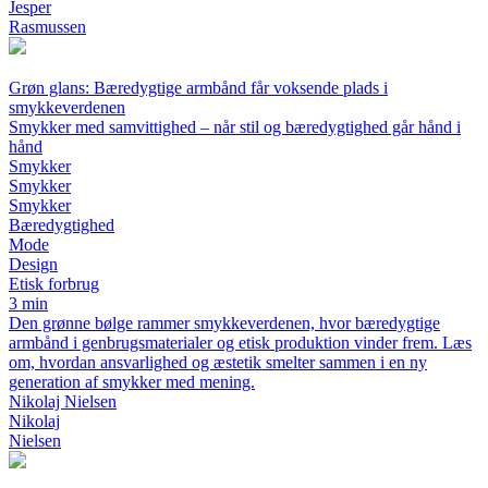
Jesper
Rasmussen
Grøn glans: Bæredygtige armbånd får voksende plads i
smykkeverdenen
Smykker med samvittighed – når stil og bæredygtighed går hånd i
hånd
Smykker
Smykker
Smykker
Bæredygtighed
Mode
Design
Etisk forbrug
3 min
Den grønne bølge rammer smykkeverdenen, hvor bæredygtige
armbånd i genbrugsmaterialer og etisk produktion vinder frem. Læs
om, hvordan ansvarlighed og æstetik smelter sammen i en ny
generation af smykker med mening.
Nikolaj Nielsen
Nikolaj
Nielsen