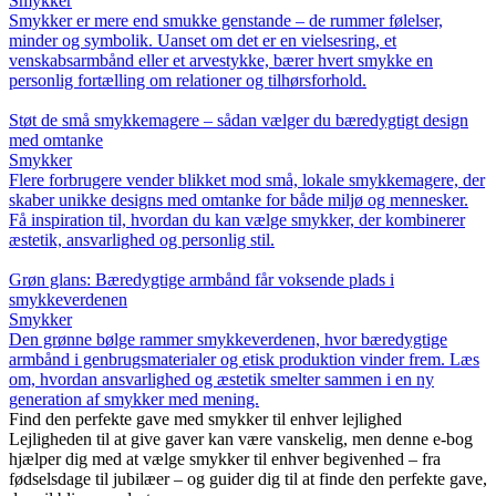
Smykker
Smykker er mere end smukke genstande – de rummer følelser,
minder og symbolik. Uanset om det er en vielsesring, et
venskabsarmbånd eller et arvestykke, bærer hvert smykke en
personlig fortælling om relationer og tilhørsforhold.
Støt de små smykkemagere – sådan vælger du bæredygtigt design
med omtanke
Smykker
Flere forbrugere vender blikket mod små, lokale smykkemagere, der
skaber unikke designs med omtanke for både miljø og mennesker.
Få inspiration til, hvordan du kan vælge smykker, der kombinerer
æstetik, ansvarlighed og personlig stil.
Grøn glans: Bæredygtige armbånd får voksende plads i
smykkeverdenen
Smykker
Den grønne bølge rammer smykkeverdenen, hvor bæredygtige
armbånd i genbrugsmaterialer og etisk produktion vinder frem. Læs
om, hvordan ansvarlighed og æstetik smelter sammen i en ny
generation af smykker med mening.
Find den perfekte gave med smykker til enhver lejlighed
Lejligheden til at give gaver kan være vanskelig, men denne e-bog
hjælper dig med at vælge smykker til enhver begivenhed – fra
fødselsdage til jubilæer – og guider dig til at finde den perfekte gave,