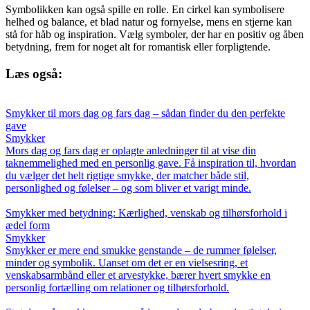
Symbolikken kan også spille en rolle. En cirkel kan symbolisere
helhed og balance, et blad natur og fornyelse, mens en stjerne kan
stå for håb og inspiration. Vælg symboler, der har en positiv og åben
betydning, frem for noget alt for romantisk eller forpligtende.
Læs også:
Smykker til mors dag og fars dag – sådan finder du den perfekte
gave
Smykker
Mors dag og fars dag er oplagte anledninger til at vise din
taknemmelighed med en personlig gave. Få inspiration til, hvordan
du vælger det helt rigtige smykke, der matcher både stil,
personlighed og følelser – og som bliver et varigt minde.
Smykker med betydning: Kærlighed, venskab og tilhørsforhold i
ædel form
Smykker
Smykker er mere end smukke genstande – de rummer følelser,
minder og symbolik. Uanset om det er en vielsesring, et
venskabsarmbånd eller et arvestykke, bærer hvert smykke en
personlig fortælling om relationer og tilhørsforhold.