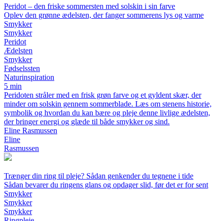
Peridot – den friske sommersten med solskin i sin farve
Oplev den grønne ædelsten, der fanger sommerens lys og varme
Smykker
Smykker
Peridot
Ædelsten
Smykker
Fødselssten
Naturinspiration
5 min
Peridoten stråler med en frisk grøn farve og et gyldent skær, der
minder om solskin gennem sommerblade. Læs om stenens historie,
symbolik og hvordan du kan bære og pleje denne livlige ædelsten,
der bringer energi og glæde til både smykker og sind.
Eline Rasmussen
Eline
Rasmussen
Trænger din ring til pleje? Sådan genkender du tegnene i tide
Sådan bevarer du ringens glans og opdager slid, før det er for sent
Smykker
Smykker
Smykker
Ringpleje