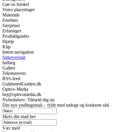
Gør en forskel
Vores placeringer
Materiale
Freebies
Særpriser
Erfaringer
Produktguides
Hjælp
Klip
Intern navigation
Sideoversigt
Indlæg
Galleri
Tekstunivers
RSS-feed
GuldsmedGuiden.dk
Optivo Media
hej@optivomedia.dk
Nyhedsbrev: Tilmeld dig nu
Din nye yndlingsmail – fyldt med indsigt og konkrete råd.
Skriv din mail her
Vær med