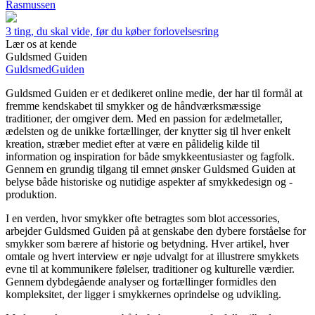
Rasmussen
3 ting, du skal vide, før du køber forlovelsesring
Lær os at kende
Guldsmed Guiden
Guldsmed
Guiden
Guldsmed Guiden er et dedikeret online medie, der har til formål at
fremme kendskabet til smykker og de håndværksmæssige
traditioner, der omgiver dem. Med en passion for ædelmetaller,
ædelsten og de unikke fortællinger, der knytter sig til hver enkelt
kreation, stræber mediet efter at være en pålidelig kilde til
information og inspiration for både smykkeentusiaster og fagfolk.
Gennem en grundig tilgang til emnet ønsker Guldsmed Guiden at
belyse både historiske og nutidige aspekter af smykkedesign og -
produktion.
I en verden, hvor smykker ofte betragtes som blot accessories,
arbejder Guldsmed Guiden på at genskabe den dybere forståelse for
smykker som bærere af historie og betydning. Hver artikel, hver
omtale og hvert interview er nøje udvalgt for at illustrere smykkets
evne til at kommunikere følelser, traditioner og kulturelle værdier.
Gennem dybdegående analyser og fortællinger formidles den
kompleksitet, der ligger i smykkernes oprindelse og udvikling.