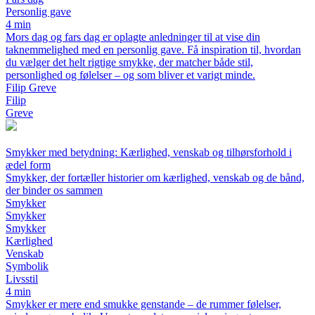
Personlig gave
4 min
Mors dag og fars dag er oplagte anledninger til at vise din
taknemmelighed med en personlig gave. Få inspiration til, hvordan
du vælger det helt rigtige smykke, der matcher både stil,
personlighed og følelser – og som bliver et varigt minde.
Filip Greve
Filip
Greve
Smykker med betydning: Kærlighed, venskab og tilhørsforhold i
ædel form
Smykker, der fortæller historier om kærlighed, venskab og de bånd,
der binder os sammen
Smykker
Smykker
Smykker
Kærlighed
Venskab
Symbolik
Livsstil
4 min
Smykker er mere end smukke genstande – de rummer følelser,