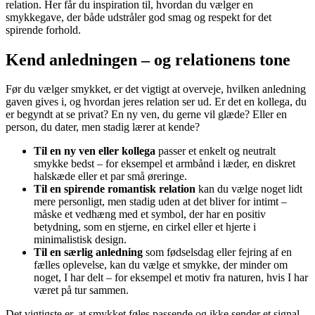
relation. Her får du inspiration til, hvordan du vælger en
smykkegave, der både udstråler god smag og respekt for det
spirende forhold.
Kend anledningen – og relationens tone
Før du vælger smykket, er det vigtigt at overveje, hvilken anledning
gaven gives i, og hvordan jeres relation ser ud. Er det en kollega, du
er begyndt at se privat? En ny ven, du gerne vil glæde? Eller en
person, du dater, men stadig lærer at kende?
Til en ny ven eller kollega
passer et enkelt og neutralt
smykke bedst – for eksempel et armbånd i læder, en diskret
halskæde eller et par små øreringe.
Til en spirende romantisk relation
kan du vælge noget lidt
mere personligt, men stadig uden at det bliver for intimt –
måske et vedhæng med et symbol, der har en positiv
betydning, som en stjerne, en cirkel eller et hjerte i
minimalistisk design.
Til en særlig anledning
som fødselsdag eller fejring af en
fælles oplevelse, kan du vælge et smykke, der minder om
noget, I har delt – for eksempel et motiv fra naturen, hvis I har
været på tur sammen.
Det vigtigste er, at smykket føles passende og ikke sender et signal,